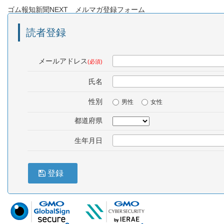
ゴム報知新聞NEXT メルマガ登録フォーム
読者登録
メールアドレス
(必須)
氏名
性別
男性
女性
都道府県
生年月日
登録