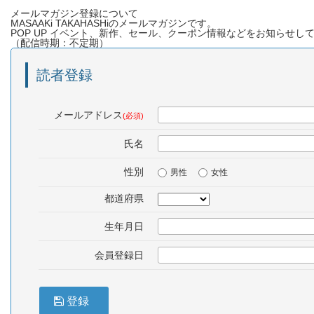
メールマガジン登録について
MASAAKi TAKAHASHiのメールマガジンです。
POP UP イベント、新作、セール、クーポン情報などをお知らせし
（配信時期：不定期）
読者登録
メールアドレス
(必須)
氏名
性別
男性
女性
都道府県
生年月日
会員登録日
登録